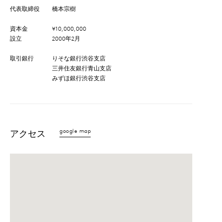
代表取締役
橋本宗樹
資本金
¥10,000,000
設立
2000年2月
取引銀行
りそな銀行渋谷支店
三井住友銀行青山支店
みずほ銀行渋谷支店
google map
アクセス